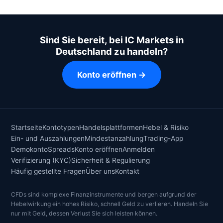
Sind Sie bereit, bei IC Markets in
Deutschland zu handeln?
Konto eröffnen →
Startseite
Kontotypen
Handelsplattformen
Hebel & Risiko
Ein- und Auszahlungen
Mindestanzahlung
Trading-App
Demokonto
Spreads
Konto eröffnen
Anmelden
Verifizierung (KYC)
Sicherheit & Regulierung
Häufig gestellte Fragen
Über uns
Kontakt
CFDs sind komplexe Finanzinstrumente und bergen aufgrund der
Hebelwirkung ein hohes Risiko, schnell Geld zu verlieren. Handeln Sie
nur mit Geld, dessen Verlust Sie sich leisten können.