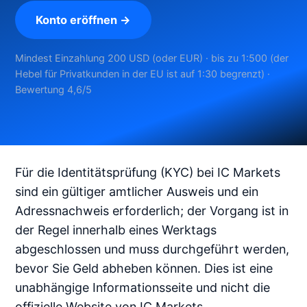
Konto eröffnen →
Mindest Einzahlung 200 USD (oder EUR) · bis zu 1:500 (der
Hebel für Privatkunden in der EU ist auf 1:30 begrenzt) ·
Bewertung 4,6/5
Für die Identitätsprüfung (KYC) bei IC Markets
sind ein gültiger amtlicher Ausweis und ein
Adressnachweis erforderlich; der Vorgang ist in
der Regel innerhalb eines Werktags
abgeschlossen und muss durchgeführt werden,
bevor Sie Geld abheben können. Dies ist eine
unabhängige Informationsseite und nicht die
offizielle Website von IC Markets.