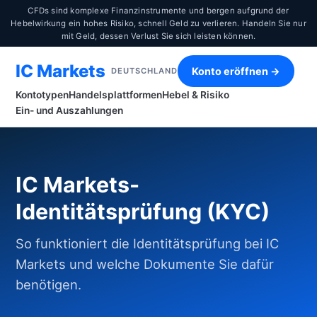
CFDs sind komplexe Finanzinstrumente und bergen aufgrund der
Hebelwirkung ein hohes Risiko, schnell Geld zu verlieren. Handeln Sie nur
mit Geld, dessen Verlust Sie sich leisten können.
IC Markets
Konto eröffnen →
DEUTSCHLAND
Kontotypen
Handelsplattformen
Hebel & Risiko
Ein- und Auszahlungen
IC Markets-
Identitätsprüfung (KYC)
So funktioniert die Identitätsprüfung bei IC
Markets und welche Dokumente Sie dafür
benötigen.